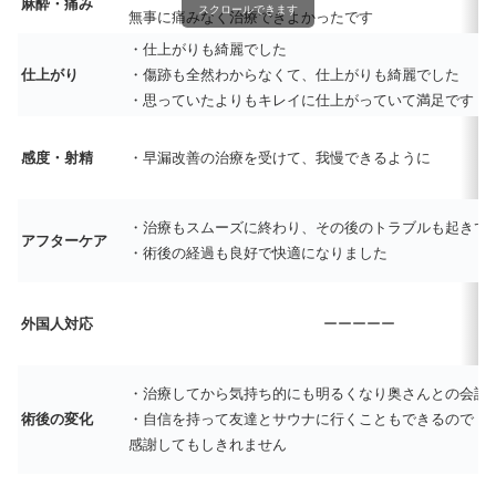
麻酔・痛み
スクロールできます
無事に痛みなく治療できよかったです
・仕上がりも綺麗でした
仕上がり
・傷跡も全然わからなくて、仕上がりも綺麗でした
・思っていたよりもキレイに仕上がっていて満足です
感度・射精
・早漏改善の治療を受けて、我慢できるように
・治療もスムーズに終わり、その後のトラブルも起きて
アフターケア
・術後の経過も良好で快適になりました
外国人対応
ーーーーー
・治療してから気持ち的にも明るくなり奥さんとの会話
術後の変化
・自信を持って友達とサウナに行くこともできるので
感謝してもしきれません