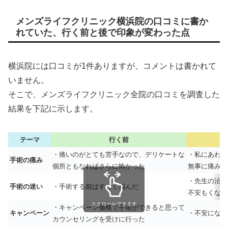
メンズライフクリニック横浜院の口コミに書か
れていた、行く前と後で印象が変わった点
横浜院には口コミが1件ありますが、コメントは書かれて
いません。
そこで、メンズライフクリニック全院の口コミを調査した
結果を下記に示します。
テーマ
行く前
・痛いのがとても苦手なので、デリケートな
・私にあわせ
手術の痛み
個所ともなればさらに怖かった
無事に痛みな
・先生の治療
手術の迷い
・手術する前はすごく悩んだ
不安もくなり
スクロールできます
・キャンペーン価格で手術ができると思って
キャンペーン
・不安になっ
カウンセリングを受けに行った