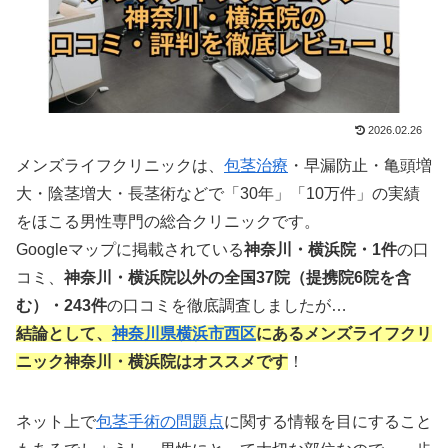
2026.02.26
メンズライフクリニックは、
包茎治療
・早漏防止・亀頭増
大・陰茎増大・長茎術などで「30年」「10万件」の実績
をほこる男性専門の総合クリニックです。
Googleマップに掲載されている
神奈川・横浜院・1件
の口
コミ、
神奈川・横浜院以外の全国37院（提携院6院を含
む）
・243件
の口コミを徹底調査しましたが…
結論として、
神奈川県
横浜市西区
にあるメンズライフクリ
ニック神奈川・横浜院はオススメです
！
ネット上で
包茎手術の問題点
に関する情報を目にすること