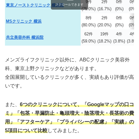
9件
2件
0件
0件
スクロールできます
東京ノーストクリニック 横浜院
(75.0%)
(16.7%)
(0%)
(0%)
8件
2件
0件
0件
MSクリニック 横浜
(80.0%)
(20.0%)
(0%)
(0%)
62件
19件
4件
4件
共立美容外科 横浜院
(59.0%)
(18.2%)
(3.8%)
(3.8%)
メンズライフクリニック以外に、ABCクリニック美容外
科、東京上野クリニックなどがあります。
全国展開しているクリニックが多く、実績もあり評価が高
いです。
また、
6つのクリニックについて、「Googleマップの口コ
ミ」「包茎
・早漏防止・亀頭増大・陰茎増大・長茎術
の費
用」「アフターケア」「プライバシーの配慮」「実績」の
5項目について比較
してみました。