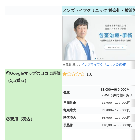
メンズライフクリニック 神奈川・横浜院
画像参照元：
メンズライフクリニック公式HP
①Googleマップの口コミ評価
1.0
（5点満点）
33,000〜660,000円
包茎
（Web予約で割引あり）
早漏防止
33,000～198,000円
亀頭増大
33,000～198,000円
陰茎増大
66,000～198,000円
②費用（税込）
長茎術
110,000～880,000円