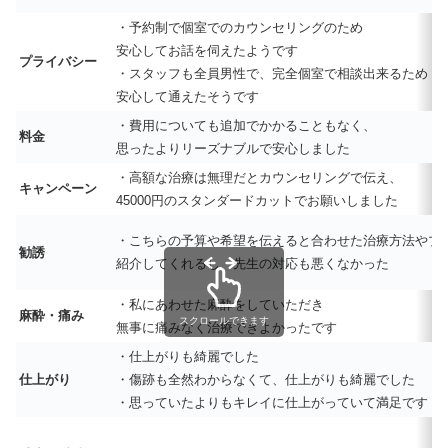
・予約制で個室でのカウンセリングのため
安心してお話を伺えたようです
プライバシー
・スタッフも全員男性で、完全個室で相談出来るため
安心して通えたそうです
・費用についても追加でかかることもなく、
料金
思ったよりリーズナブルで安心しました
・高額な治療は無理だとカウンセリングで伝え、
キャンペーン
45000円のスタンダードカットでお願いしました
・こちらの予算や希望を伝えると合わせた治療方法やプ
勧誘
紹介してくれるし、先生の対応も悪くなかった
・私にあわせた麻酔をしていただき
麻酔・痛み
スクロールできます
無事に痛みなく治療できよかったです
・仕上がりも綺麗でした
仕上がり
・傷跡も全然わからなくて、仕上がりも綺麗でした
・思っていたよりもキレイに仕上がっていて満足です