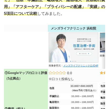
用」「アフターケア」「プライバシーの配慮」「実績」の
5項目について比較
してみました。
メンズライフクリニック 浜松院
画像参
画像参照元：
メンズライフクリニック公式HP
①Googleマップの口コミ評価
0.0
（5点満点）
※口コミ投稿なし
33,000〜660,000円
包茎
包茎
（Web予約で割引あり）
早漏防
早漏防止
33,000～198,000円
亀頭増
亀頭増大
33,000～198,000円
陰茎増
陰茎増大
66,000～198,000円
②費用（税込）