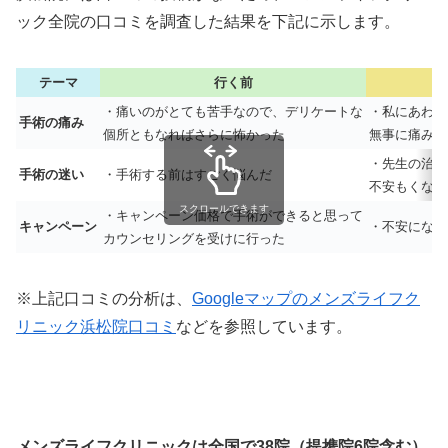
ック全院の口コミを調査した結果を下記に示します。
テーマ
行く前
・痛いのがとても苦手なので、デリケートな
・私にあわせ
手術の痛み
個所ともなればさらに怖かった
無事に痛みな
・先生の治療
手術の迷い
・手術する前はすごく悩んだ
不安もくなり
スクロールできます
・キャンペーン価格で手術ができると思って
キャンペーン
・不安になっ
カウンセリングを受けに行った
※上記口コミの分析は、
Googleマップのメンズライフク
リニック浜松院口コミ
などを参照しています。
メンズライフクリニックは全国で38院（提携院6院含む）