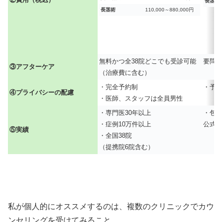
長茎術
長茎術
110,000～880,000円
無料かつ全38院どこでも受診可能
要問
③アフターケア
（治療費に含む）
・完全予約制
・予
④プライバシーの配慮
・医師、スタッフは全員男性
・専門医30年以上
・包
・症例10万件以上
公式
⑤実績
・全国38院
（提携院6院含む）
私が個人的にオススメするのは、複数のクリニックでカウ
ンセリングを受けてみること。