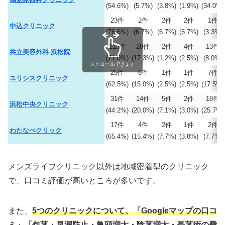
(54.6%)
(5.7%)
(3.8%)
(1.9%)
(34.0%)
23件
2件
2件
2件
1件
中込クリニック
(76.6%)
(6.7%)
(6.7%)
(6.7%)
(3.3%)
115件
28件
2件
4件
13件
共立美容外科 浜松院
(71.0%)
(17.3%)
(1.2%)
(2.5%)
(8.0%)
スクロールできます
25件
6件
1件
1件
7件
ユリシスクリニック
(62.5%)
(15.0%)
(2.5%)
(2.5%)
(17.5%)
31件
14件
5件
2件
18件
浜松中央クリニック
(44.2%)
(20.0%)
(7.1%)
(3.0%)
(25.7%)
17件
4件
2件
1件
2件
わたなべクリック
(65.4%)
(15.4%)
(7.7%)
(3.8%)
(7.7%)
メンズライフクリニック以外は地域密着型のクリニック
で、口コミ評価が高いところが多いです。
また、
5つのクリニックについて、「Googleマップの口コ
ミ」「包茎
・早漏防止・亀頭増大・陰茎増大・長茎術
の費