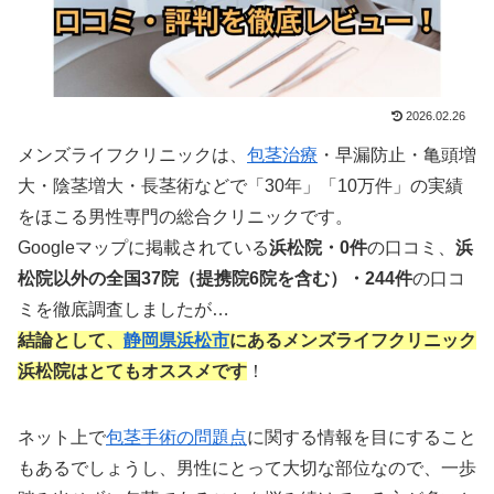
2026.02.26
メンズライフクリニックは、
包茎治療
・早漏防止・亀頭増
大・陰茎増大・長茎術などで「30年」「10万件」の実績
をほこる男性専門の総合クリニックです。
Googleマップに掲載されている
浜松院・0件
の口コミ、
浜
松院以外の全国37院（提携院6院を含む）
・244件
の口コ
ミを徹底調査しましたが…
結論として、
静岡県
浜松市
にあるメンズライフクリニック
浜松院はとてもオススメです
！
ネット上で
包茎手術の問題点
に関する情報を目にすること
もあるでしょうし、男性にとって大切な部位なので、一歩