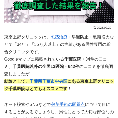
2026.02.20
東京上野クリニックは、
包茎治療
・早漏防止・亀頭増大な
どで「34年」「35万人以上」の実績がある男性専門の総
合クリニックです。
Googleマップに掲載されている
千葉医院・34件
の口コ
ミ、
千葉医院以外の全国13医院・642件
の口コミを徹底調
査しましたが…
結論として、
千葉県
千葉市中央区
にある東京上野クリニッ
ク千葉医院はとてもオススメです
！
ネット検索やSNSなどで
包茎手術の問題点
について目に
することがあるでしょうし、男性にとって大切な部位なの