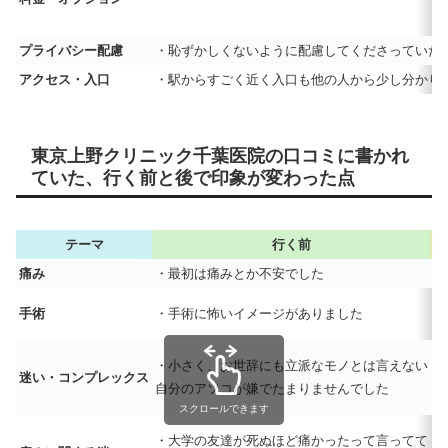
プライバシー配慮
・恥ずかしくないように配慮してくださっていた
アクセス・入口
・駅からすごく近く入口も他の人から少し分かり
東京上野クリニック千葉医院の口コミに書かれ
ていた、行く前と後で印象が変わった点
テーマ
行く前
痛み
・最初は痛みとか不安でした
・
・
手術
・手術に怖いイメージがありました
く
・
・小さく、お世辞にも立派なモノとは言えない
迷い・コンプレックス
自
自分のアソコが嫌でたまりませんでした
・
スクロールできます
・
・大学の友達が死ぬほど痛かったって言ってて