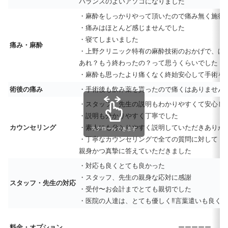
バランスのよいアソコになりました
・麻酔をしっかりやって頂いたので痛み無く施術
・痛みはほとんど感じませんでした
・寝てしまいました
痛み・麻酔
・上野クリニック特有の麻酔技術のおかげで、ほ
あれ？もう終わったの？って思うくらいでした
・麻酔も思ったより痛くなく終始安心して手術を
術後の痛み
・手術後も飲み薬を貰ったので痛くはありません
・スタッフ、先生の説明もわかりやすくて安心し
・説明も分かりやすく丁寧でした
カウンセリング
・素人にも分かりやすく説明していただきありが
スクロールできます
・丁寧なカウンセリングで全ての質問に対して
親身かつ真摯に答えていただきました
・対応も良くとても良かった
・スタッフ、先生の親身な応対に感謝
スタッフ・先生の対応
・受付〜お会計までとても親切でした
・医院の人達は、とても優しく‼️言葉遣いも良く‼️
料金・オプション
ーーーーー