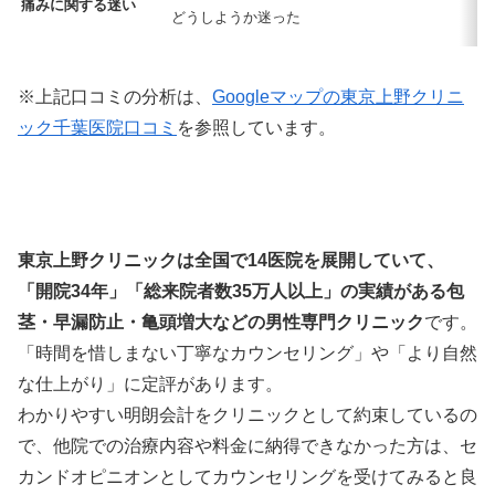
痛みに関する迷い
・
どうしようか迷った
あ
※上記口コミの分析は、
Googleマップの東京上野クリニ
ック千葉医院口コミ
を参照しています。
東京上野クリニックは全国で14医院を展開していて、
「開院34年」「総来院者数35万人以上」の実績がある包
茎・早漏防止・亀頭増大などの男性専門クリニック
です。
「時間を惜しまない丁寧なカウンセリング」や「より自然
な仕上がり」に定評があります。
わかりやすい明朗会計をクリニックとして約束しているの
で、他院での治療内容や料金に納得できなかった方は、セ
カンドオピニオンとしてカウンセリングを受けてみると良