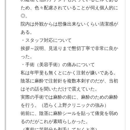
ため、色々配慮されていることが伺え個人的に
◎。
院内は外観からは想像出来ないくらい清潔感が
ある。
・スタッフ対応について
挨拶～説明、見送りまで懇切丁寧で非常に良か
った。
・手術（美容手術）の痛みについて
私は年甲斐も無くとにかく注射が嫌いである。
陰茎に麻酔で注射針を複数本刺すのだが、当初
はその話を聞いただけで震えていた。
実際の手術では麻酔の前に、麻酔のための麻酔
を行う。（恐らく上野クリニックの強み）
術前に、陰茎に麻酔シールを貼って痛覚を弱め
るのだがこれが素晴らしかった。
（事前に竿部分を剃毛しておくと楽）