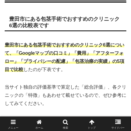
豊田市にある包茎手術でおすすめのクリニック
6選の比較表です
豊田市にある包茎手術でおすすめのクリニック6選につい
て、「Googleマップの口コミ」「費用」「アフターフォ
ロー」「プライバシーの配慮」「包茎治療の実績」の5項
目で比較
したのが下表です。
当サイト独自の評価基準で算定した「総合評価」、各クリ
ニックの「特徴」もあわせて載せているので、ぜひ参考に
してみてください。
東京ノーストクリニック
豊田院
メニュー
ホーム
検索
トップ
サイドバー