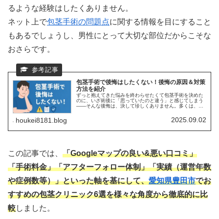
るような経験はしたくありません。
ネット上で
包茎手術の問題点
に関する情報を目にすること
もあるでしょうし、男性にとって大切な部位だからこそな
おさらです。
包茎手術で後悔はしたくない！後悔の原因＆対策
方法を紹介
ずっと抱えてきた悩みを終わらせたくて包茎手術を決めた
のに、いざ術後に「思っていたのと違う」と感じてしまう
——そんな後悔は、決して珍しくありません。多くは、術
式やダウンタイム、仕上がりの幅、総額費用や追加費用の
理解不足、当日契約の誘導、執刀医...
2025.09.02
houkei8181.blog
この記事では、
「Googleマップの良い&悪い口コミ」
「手術料金」「アフターフォロー体制」「実績（運営年数
や症例数等）」といった軸を基にして、
愛知県
豊田市
でお
すすめの包茎クリニック6選を様々な角度から徹底的に比
較
しました。