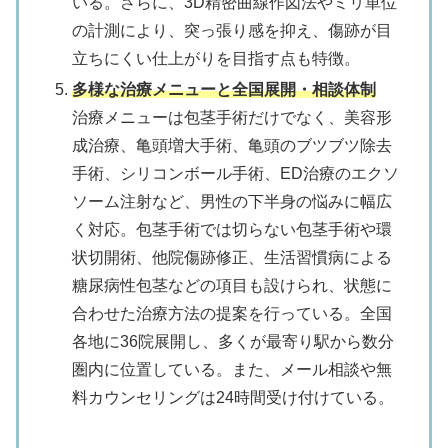
いる。さらに、3D精密曲線作図法やミリ単位
の計測により、突っ張り感を抑え、傷跡が目
立ちにくい仕上がりを目指す点も特徴。
多様な治療メニューと全国展開・相談体制
治療メニューは包茎手術だけでなく、美容形
成治療、亀頭増大手術、亀頭のブツブツ除去
手術、シリコンボール手術、ED治療のエクソ
ソーム注射など、男性の下半身の悩みに幅広
く対応。包茎手術では切らない包茎手術や環
状切開術、他院傷跡修正、生活習慣病による
糖尿病性包茎などの項目も設けられ、状態に
合わせた治療方法の提案を行っている。全国
各地に36院展開し、多くが最寄り駅から数分
圏内に位置している。また、メール相談や無
料カウンセリングは24時間受け付けている。