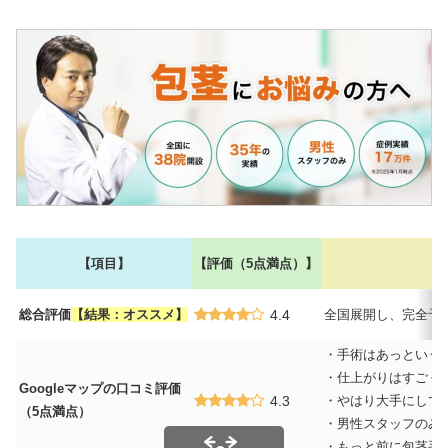
【項目】
【評価（5点満点）】
総合評価
【結果：オススメ】
4.4
全国展開し、完全予
・手術はあっという
・仕上がりはすごく
Googleマップの口コミ評価
4.3
・やはり大手にして
（5点満点）
・男性スタッフのみ
・もっと前に包茎手