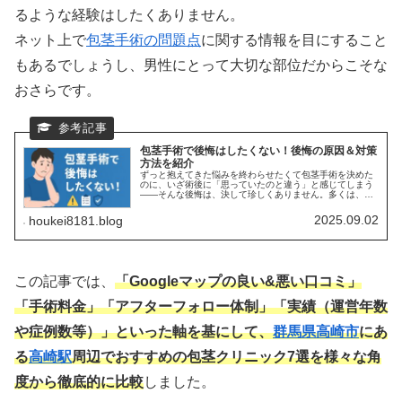
るような経験はしたくありません。
ネット上で
包茎手術の問題点
に関する情報を目にすること
もあるでしょうし、男性にとって大切な部位だからこそな
おさらです。
包茎手術で後悔はしたくない！後悔の原因＆対策
方法を紹介
ずっと抱えてきた悩みを終わらせたくて包茎手術を決めた
のに、いざ術後に「思っていたのと違う」と感じてしまう
——そんな後悔は、決して珍しくありません。多くは、術
式やダウンタイム、仕上がりの幅、総額費用や追加費用の
理解不足、当日契約の誘導、執刀医...
2025.09.02
houkei8181.blog
この記事では、
「Googleマップの良い&悪い口コミ」
「手術料金」「アフターフォロー体制」「実績（運営年数
や症例数等）」といった軸を基にして、
群馬県
高崎市
にあ
る
高崎駅
周辺でおすすめの包茎クリニック7選を様々な角
度から徹底的に比較
しました。