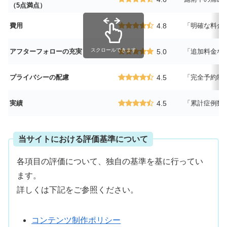
（5点満点）
費用
4.8
「明確な料金
スクロールできます
アフターフォローの充実
5.0
「追加料金な
プライバシーの配慮
4.5
「完全予約制
実績
4.5
「累計症例数1
当サイトにおける評価基準について
各項目の評価について、独自の基準を基に行ってい
ます。
詳しくは下記をご参照ください。
コンテンツ制作ポリシー