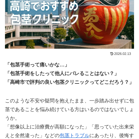
2026.02.13
「包茎手術って痛いかな…」
「包茎手術をしたって他人にバレることはない？」
「高崎市で評判の良い包茎クリニックってどこだろう？」
このような不安や疑問を抱えたまま、一歩踏み出せずに包
茎であることを悩み続けている方はいるのではないでしょ
うか。
「想像以上に治療費が高額になった」「思っていた出来栄
えと全然違った」などの
包茎トラブル
にあったり、後悔す