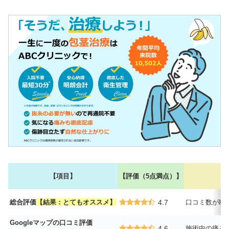
【項目】
【評価（5点満点）】
総合評価
【結果：とてもオススメ】
4.7
口コミ数が断
Googleマップの口コミ評価
4.6
施術中の痛み