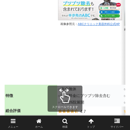
画像参照元：
ABCクリニック美容外科公式HP
画像
✅年中無休
✅
特徴
✅手術料金にブツブツ除去含む
✅
✅全国26院展開
✅
スクロールできます
総合評価
4.7
（5点満点）
①Googleマップの口コミ評価
4.6
メニュー
ホーム
検索
トップ
サイドバー