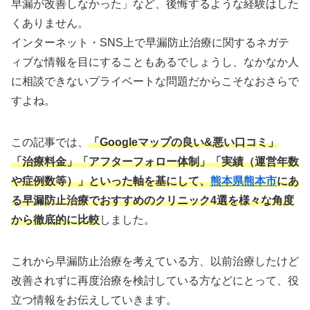
早漏が改善しなかった」など、後悔するような経験はした
くありません。
インターネット・SNS上で早漏防止治療に関するネガテ
ィブな情報を目にすることもあるでしょうし、なかなか人
に相談できないプライベートな問題だからこそなおさらで
すよね。
この記事では、
「Googleマップの良い&悪い口コミ」
「治療料金」「アフターフォロー体制」「実績（運営年数
や症例数等）」といった軸を基にして、
熊本県
熊本市
にあ
る早漏防止治療でおすすめのクリニック4選を様々な角度
から徹底的に比較
しました。
これから早漏防止治療を考えている方、以前治療したけど
改善されずに再度治療を検討している方などにとって、役
立つ情報をお伝えしていきます。