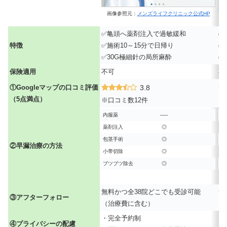
画像参照元：
メンズライフクリニック公式HP
✅亀頭へ薬剤注入で過敏緩和
✅
特徴
✅施術10～15分で日帰り
✅
✅30G極細針の局所麻酔
✅
保険適用
不可
不
①Googleマップの口コミ評価
3.8
（5点満点）
※口コミ数12件
※
内服薬
—–
内
薬剤注入
◎
薬
包茎手術
◎
包
②早漏治療の方法
小帯切除
◎
小
ブツブツ除去
◎
ブ
無料かつ全38院どこでも受診可能
無
③アフターフォロー
（治療費に含む）
（
・完全予約制
・
④プライバシーの配慮