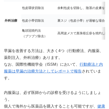
包皮環状切除法
余剰包皮を切除し、陰茎の皮膚をつ
外科治療
包皮小帯切除法
裏スジ（包皮小帯）が過敏な場合に
亀頭冠焼灼法
高周波メスで真珠様丘疹を焼灼し除
（ブツブツ除去）
早漏を改善する方法は、大きく4つ（行動療法、内服薬、
薬剤注入、外科治療）あります。
なお、国際性機能学会（ISSM）において、
行動療法と内
服薬は早漏の治療方法としてレポートで報告
されていま
す。
内服薬は、必ず医師からの診察を受けるようにしましょ
う。
個人で海外から医薬品を購入することも可能ですが、
健康