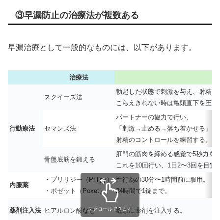
③早漏防止の治療法が複数ある
早漏治療として一般的なものには、以下があります。
治療法
勃起した状態で刺激を与え、射精し
スクイーズ法
こらえきれない時は亀頭直下を圧迫
パートナーの協力で行い、
行動療法
セマンズ法
「刺激→止める→落ち着かせる」を
射精のコントロールを練習する。
肛門の筋肉を締める感覚で5秒力を
骨盤底筋を鍛える
これを10回行い、1日2〜3回を目安
・プリリジー（Priligy）
性行為の30分〜1時間前に服用。
内服薬
・ポゼット（Poxet））
24時間で1錠まで。
スクロールできます
薬剤注入法
ヒアルロン酸など
亀頭に薬剤を注入する。