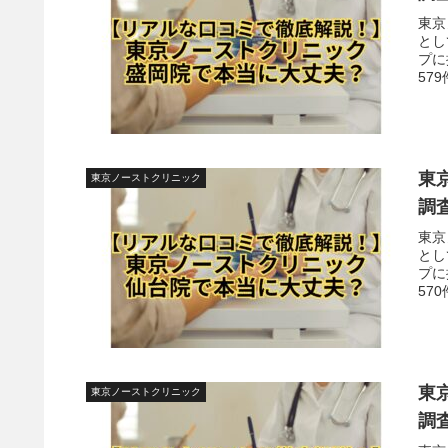
東京
とし
プに
57
東
東京ノーストクリニック
調
東京
とし
プに
57
東
東京ノーストクリニック
調